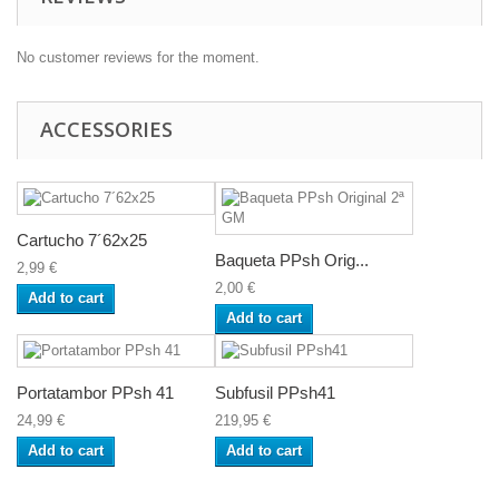
No customer reviews for the moment.
ACCESSORIES
Cartucho 7´62x25
Baqueta PPsh Orig...
2,99 €
2,00 €
Add to cart
Add to cart
Portatambor PPsh 41
Subfusil PPsh41
24,99 €
219,95 €
Add to cart
Add to cart