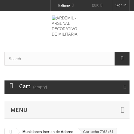
Sign in
Italiano
EUR
Cart
(empty)
MENU
Municiones Inertes de Adorno
Cartucho 7´62x51