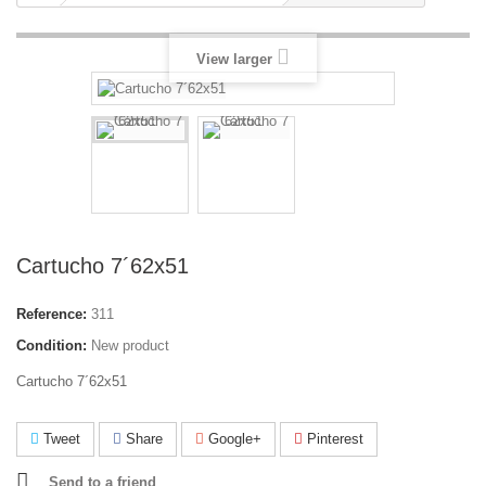
View larger
Cartucho 7´62x51
Reference:
311
Condition:
New product
Cartucho 7´62x51
Tweet
Share
Google+
Pinterest
Send to a friend