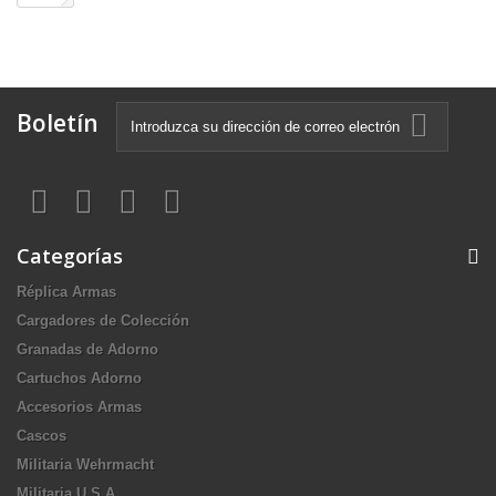
Boletín
Categorías
Réplica Armas
Cargadores de Colección
Granadas de Adorno
Cartuchos Adorno
Accesorios Armas
Cascos
Militaria Wehrmacht
Militaria U.S.A.